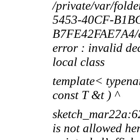
/private/var/fol
5453-40CF-B1B
B7FE42FAE7A4/d/
error : invalid d
local class
template< typenam
const T &t )
^
sketch_mar22a:62:
is not allowed her