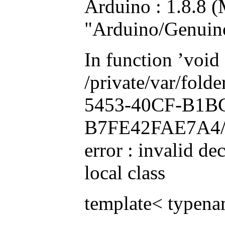
Arduino : 1.8.8 (
"Arduino/Genuin
In function ’void 
/private/var/fo
5453-40CF-B1B
B7FE42FAE7A4/d/
error : invalid d
local class
template< typenam