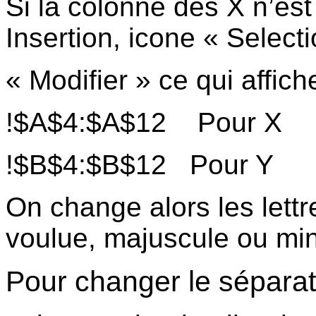
Si la colonne des X n’es
Insertion, icone « Selec
« Modifier » ce qui affich
!$A$4:$A$12
Pour X
!$B$4:$B$12
Pour Y
On change alors les lettr
voulue, majuscule ou mi
Pour changer le sépara